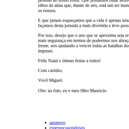
pessoas ao nosso redor. Que possamos olhar atrav
olhos da alma que, diante de nós, está um ser hu
os nossos.
E que jamais esqueçamos que a vida é apenas uma
façamos desta jornada a mais divertida e leve poss
Por isso, desejo que o ano que se aproxima seja rep
mais segurança em termos de podermos nos abraçar
frente, nos ajudando a vencer todas as batalhas do
impuser.
Feliz Natal e ótimas festas a todos!
Com carinho,
Vovô Miguel.
Obs: na foto, eu e meu filho Mauricio.
anonovo
esperançaaosidosos