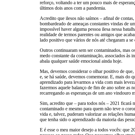
reforço, voltando a ter um pouco mais de esperanç
últimos dois anos com a pandemia.
Acredito que ilesos não saímos – afinal de contas
bombardeado de ameaças constantes vindas de um i
impossível haver alguma pessoa ilesa nessa batalha
realidade de termos parentes ou amigos que acaba
lado positivo que vários de nós até chegaram a se
Outros continuaram sem ser contaminados, mas os
medo constante da contaminação, associados às inc
abala qualquer saúde emocional ainda hoje.
Mas, devemos considerar o olhar positivo de que
e, se há saúde, devemos comemorar. E, mais do q
aprendizado para levarmos a vida com mais leveza
fazermos aquele balanço de fim de ano sobre as n
recarregando as esperanças de um ano vindouro m
Sim, acredito que – para todos nós – 2021 ficar
contaminado e mesmo para quem não teve o corona
vida e, talvez, puderam valorizar as relações hum
que tenha sido o aprendizado da maioria das pesso
E é esse o meu maior desejo a todos vocês: que 