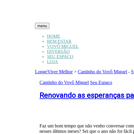
menu
HOME
BEM ESTAR
VOVÔ MIGUEL
DIVERSÃO
SEU ESPAÇO
LOJA
LongeViver Melhor
>
Cantinho do Vovô Miguel
-
S
Cantinho do Vovô Miguel
Seu Espaço
Renovando as esperanças pa
Faz um bom tempo que não venho conversar com 
nesses últimos meses? Sei que o ano não foi fácil