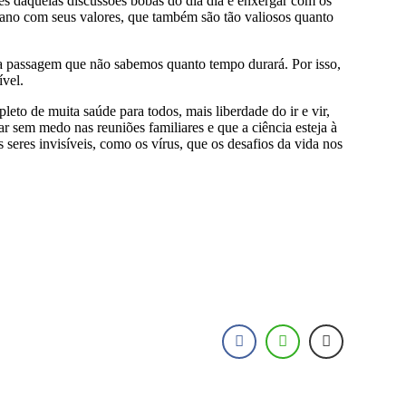
és daquelas discussões bobas do dia dia e enxergar com os
mano com seus valores, que também são tão valiosos quanto
 passagem que não sabemos quanto tempo durará. Por isso,
ível.
leto de muita saúde para todos, mais liberdade do ir e vir,
 sem medo nas reuniões familiares e que a ciência esteja à
s seres invisíveis, como os vírus, que os desafios da vida nos