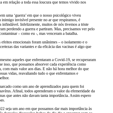
a em relação a toda essa loucura que temos vivido nos
, em uma ‘guerra’ em que o nosso psicológico viveu
nimigo invisível presente no ar que respiramos, é
 infindável. Infelizmente, muitos de nós tivemos a triste
ram perdendo a guerra e partiram. Mas, precisamos ver pelo
 contaminar – como eu -, mas venceram a batalha.
 efeitos emocionais foram unânimes – o isolamento e o
ertezas das variantes e da eficácia das vacinas é algo que
, mesmo aqueles que enfrentaram a Covid-19, se recuperaram
ue isso, que possamos absorver cada experiência como
, com mais valor aos dias. E não há hora melhor do que
ossas vidas, reavaliando tudo o que enfrentamos e
elhor.
á marcado como um ano de aprendizados para quem foi
vírus. Afinal, todos aprenderam o valor da efemeridade da
anas que antes não davam tanta importância. Assim espero
as.
2022 seja um ano em que possamos dar mais importância às