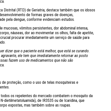
ica.
a Distrital (RTD) de Geriatria, destaca também que os idosos
 desenvolvimento de formas graves de doenças,
dade pela dengue, conforme evidenciam estudos.
e mucosas, vômitos persistentes, dor abdominal intensa,
rpo, náuseas, dor ao movimentar os olhos, falta de apetite,
 crucial procurar imediatamente um serviço de saúde para
ado.
uer dizer que o paciente está melhor, que está se curando.
agravante, ele tem que imediatamente retornar ao posto
ssoas fazem uso de medicamentos que não são
ca.
de proteção, como o uso de telas mosquiteiras e
entes.
m todos os repelentes do mercado combatem o mosquito da
-dietilmetatoluamida), de IR3535 ou de Icaridina, que
corpo expostas, mas também sobre as roupas.