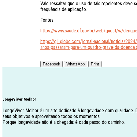
Vale ressaltar que o uso de tais repelentes deve se
frequência de aplicação.
Fontes:
https://www.saude.df.gov.br/web/guest/w/deng
https://g1.globo.com/jornal-nacional/noticia/20
anos-passaram-para-um-quadro-grave-da-doenca.
Facebook
WhatsApp
Print
LongeViver Melhor
LongeViver Melhor é um site dedicado à longevidade com qualidade.
seus objetivos e aproveitando todos os momentos.
Porque longevidade não é a chegada: é cada passo do caminho.