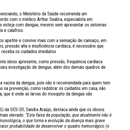
venciando, o Ministério da Saúde recomenda um
cordo com o médico Arthur Seabra, especialista em
oso esteja com dengue, mesmo sem apresentar os sintomas
 e calafrios.
os apetite e convive mais com a sensação de cansaço, em
, pressão alta e insuficiência cardíaca, é necessário que
, receba os cuidados imediatos.
nte idoso apresente, como pressão, frequência cardíaca
io para investigação de dengue, além dos demais quadros de
 a vacina da dengue, pois não é recomendada para quem tem
ção na prevenção, como redobrar os cuidados em casa, não
a, que é onde as larvas do mosquito da dengue são
) da SES-DF, Sandra Araújo, destaca ainda que os idosos
 mais elevado.
“Esta faixa da população, que atualmente não é
 imunológica, o que torna a evolução da doença mais grave.
maior probabilidade de desenvolver o quadro hemorrágico (o