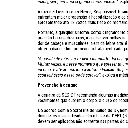
mais grave) em uma segunda contaminação”
, expl
A médica Lívia Teixeira Neves, Responsável Técnic
enfrentam maior propensão à hospitalização e ao
apresentando até 12 vezes mais risco de mortali
Portanto, a qualquer sintoma, como sangramento d
pressão baixa e desmaios, manchas vermelhas no co
dor de cabeça e musculares, além da febre alta, é
obter o diagnóstico preciso e o tratamento adequ
“A parada de febre no terceiro ou quarto dia não q
Muitas vezes, é nesse momento que apresenta um 
médico. Evite ao máximo a automedicação. As pe
aconselháveis e isso pode agravar”
, explica a médi
Prevenção à dengue
A geriatra da SES-DF recomenda algumas medidas 
vestimentas que cubram o corpo, e o uso de repel
De acordo com a Secretaria de Saúde do DF, ne
dengue: os mais indicados são à base de DEET (N-N
devem ser aplicados não somente nas partes do 