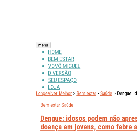
menu
HOME
BEM ESTAR
VOVÔ MIGUEL
DIVERSÃO
SEU ESPAÇO
LOJA
LongeViver Melhor
>
Bem estar
-
Saúde
> Dengue: id
Bem estar
Saúde
Dengue: idosos podem não apres
doença em jovens, como febre al