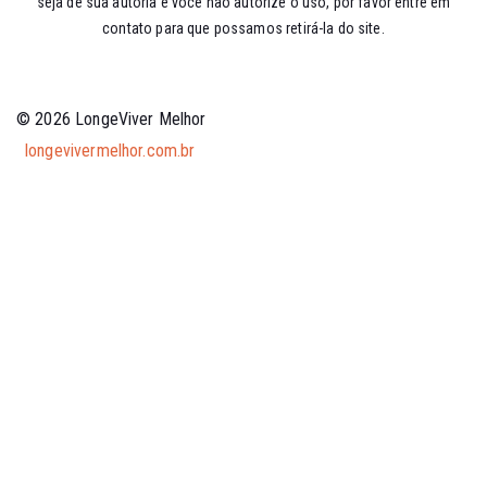
seja de sua autoria e você não autorize o uso, por favor entre em
contato para que possamos retirá-la do site.
© 2026 LongeViver Melhor
longevivermelhor.com.br