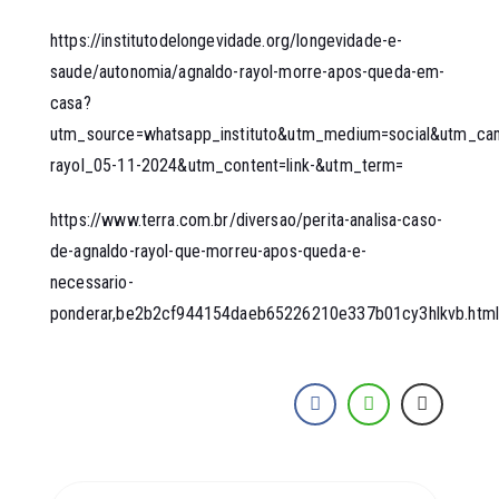
https://institutodelongevidade.org/longevidade-e-
saude/autonomia/agnaldo-rayol-morre-apos-queda-em-
casa?
utm_source=whatsapp_instituto&utm_medium=social&utm_cam
rayol_05-11-2024&utm_content=link-&utm_term=
https://www.terra.com.br/diversao/perita-analisa-caso-
de-agnaldo-rayol-que-morreu-apos-queda-e-
necessario-
ponderar,be2b2cf944154daeb65226210e337b01cy3hlkvb.htm