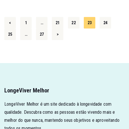
<
1
…
21
22
23
24
25
…
27
>
LongeViver Melhor
LongeViver Melhor é um site dedicado à longevidade com
qualidade. Descubra como as pessoas estão vivendo mais e
melhor do que nunca, mantendo seus objetivos e aproveitando
todos os momentos.